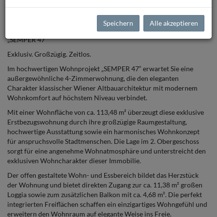
4-Zimmer-Erstbezug mit 113,48 m² Wohnfläche, Loggia & Balkon
im 2. Obergeschoss in exklusiver Währinger Lage
Speichern
Alle akzeptieren
Großzügige Premiumwohnung mit stilvoller Architektur im Projekt
„SEMPER 47“
Exklusiv. Großzügig. Zeitlos.
Im hochwertigen Wohnprojekt „SEMPER 47“ erwartet Sie eine
außergewöhnliche 4-Zimmerwohnung, die den eleganten
Charakter klassischer Wiener Altbauarchitektur mit modernem
Wohnkomfort auf höchstem Niveau verbindet.
Mit einer Wohnfläche von ca. 113,48 m² überzeugt diese exklusive
Erstbezugswohnung durch ihre großzügige Raumgestaltung,
hochwertige Ausstattung sowie ein harmonisches Wohnkonzept
für anspruchsvolle Stadtmenschen. Die Lage im 2. Obergeschoss
sorgt für eine angenehme Wohnatmosphäre und unterstreicht den
exklusiven Wohncharakter dieser Immobilie.
Der offen gestaltete Wohn- und Essbereich bildet das Herzstück
der Wohnung und bietet direkten Zugang zur ca. 11,38 m² großen
Loggia sowie zum zusätzlichen Balkon mit ca. 4,68 m². Die perfekt
integrierten Freiflächen schaffen ein einzigartiges Wohngefühl und
erweitern den Wohnraum auf elegante Weise ins Freie.