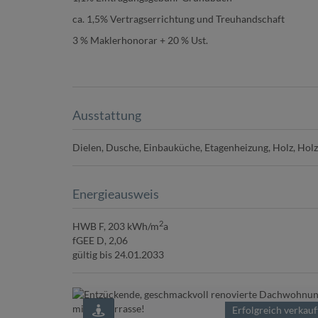
ca. 1,5% Vertragserrichtung und Treuhandschaft
3 % Maklerhonorar + 20 % Ust.
Ausstattung
Dielen
Dusche
Einbauküche
Etagenheizung
Holz
Holz
Energieausweis
2
HWB
F, 203 kWh/m
a
fGEE
D, 2,06
gültig bis
24.01.2033
Erfolgreich verkauf