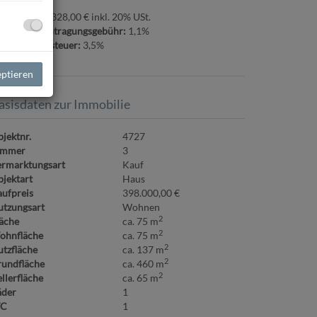
ovision:
14.328,00 € inkl. 20% USt.
rundbucheintragungsgebühr:
1,1%
runderwerbsteuer:
3,5%
eptieren
asisdaten zur Immobilie
jektnr.
4727
immer
3
ermarktungsart
Kauf
jektart
Haus
ufpreis
398.000,00 €
tzungsart
Wohnen
2
äche
ca. 75 m
2
ohnfläche
ca. 75 m
2
tzfläche
ca. 137 m
2
undfläche
ca. 460 m
2
llerfläche
ca. 65 m
äder
1
C
1