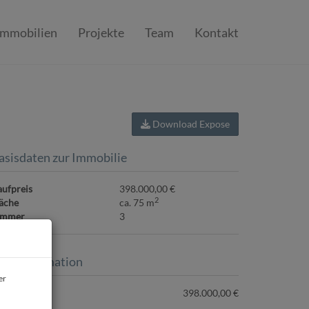
Immobilien
Projekte
Team
Kontakt
Download Expose
asisdaten zur Immobilie
ufpreis
398.000,00 €
2
äche
ca. 75 m
immer
3
reisinformation
er
ufpreis:
398.000,00 €