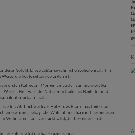
Te
Ke
G
G
H
f
gü
K
nderes Gefühl. Diese außergewöhnliche Seeliegenschaft in
 Weise, die heute selten geworden ist.
– vom ersten Kaffee am Morgen bis zu den stimmungsvollen
 Wasser. Hier wird die Natur zum täglichen Begleiter und
nsqualität spürbar macht.
harakter: Als hochwertiges Holz- bzw. Blockhaus fügt es sich
ttelt eine warme, behagliche Wohnatmosphäre mit besonderem
im Wohnraum noch verstärkt wird, der besonders in der
A
n es kühler wird die hauseigene Sauna.