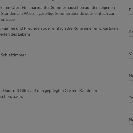
direkt am Ufer: Ein charmantes Sommerhäuschen auf dem eigenen
E-
te Stunden am Wasser, gesellige Sommerabende oder einfach zum
en Lage.
Familie und Freunden oder einfach die Ruhe einer einzigartigen
A
eiten des Lebens.
V
 Schlafzimmer
N
 Haus mit Blick auf den gepflegten Garten, Kamin im
chen, u.v.m.
Te
Na