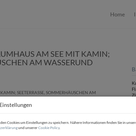
Home
AUMHAUS AM SEE MIT KAMIN;
USCHEN AM WASSERUND
B
Ka
Fl
Z
Einstellungen
P
en Cookies um Einstellungen zu speichern. Nähere Informationen finden Sie in unser
zerklärung
und unserer
Cookie Policy
.
Ka