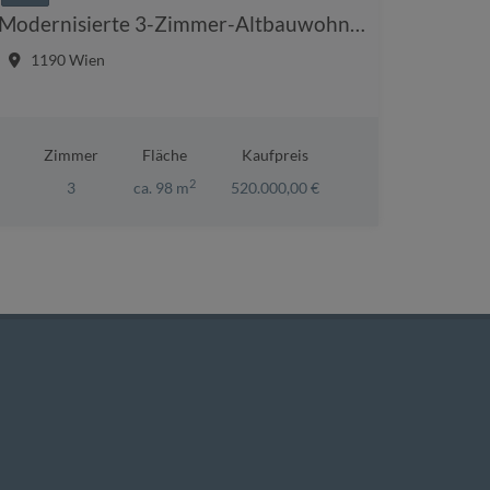
Modernisierte 3-Zimmer-Altbauwohnung mit Balkon im 19. Bezirk
1190 Wien
Zimmer
Fläche
Kaufpreis
2
3
ca. 98 m
520.000,00 €