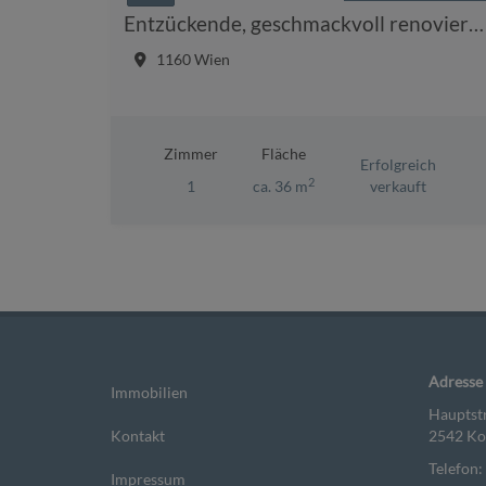
Entzückende, geschmackvoll renovierte Dachwohnung mit Südterrasse!
1160 Wien
Zimmer
Fläche
Erfolgreich
2
1
ca. 36 m
verkauft
Adresse
Immobilien
Hauptst
Kontakt
2542 Ko
Telefon:
Impressum