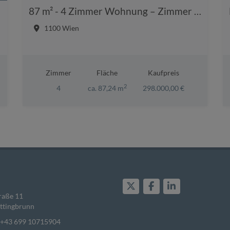
87 m² - 4 Zimmer Wohnung – Zimmer getrennt begehbar
1100 Wien
Zimmer
Fläche
Kaufpreis
2
4
ca. 87,24 m
298.000,00 €
raße 11
ttingbrunn
+43 699 10715904