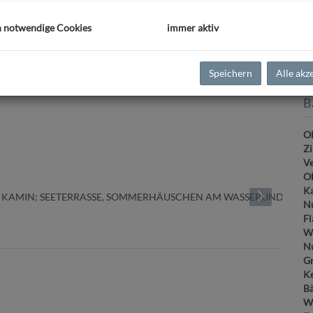
Pr
h notwendige Cookies
immer aktiv
G
G
Speichern
Alle akz
B
Ob
Z
V
Ob
Ka
Nu
Fl
W
Nu
Gr
Ke
B
W