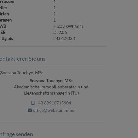
rrassen
1
ller
1
ärten
1
aragen
1
2
WB
F, 203 kWh/m
a
GEE
D, 2,06
ltig bis
24.01.2033
ontaktieren Sie uns
Snezana Touchyn, MSc
Akademische Immobilienberaterin und
Liegenschaftsmanagerin (TU)
+43 69910715904
office@webstar.immo
nfrage senden