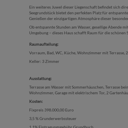
Ein weiteres Juwel dieser Liegenschaft befindet sich 
Seegrundstück bietet den perfekten Platz für entspann
Genießen der einzigartigen Atmosphäre dieser besonder
Ob entspannte Stunden am Wasser, gesellige Abende mit 
Umgebung – dieses Haus schafft Raum für die schönen S
Raumaufteilung:
Vorraum, Bad, WC, Küche, Wohnzimmer mit Terrasse, 2
Keller: 3 Zimmer
Ausstattung:
Terrasse am Wasser mit Sommerhäuschen, Terrasse beim
Wohnzimmer, Garage mit elektrischem Tor, 2 Gartenhäus
Kosten:
Fixpreis 398.000,00 Euro
3,5 % Grunderwerbssteuer
1,1% Eintragungsgebühr Grundbuch