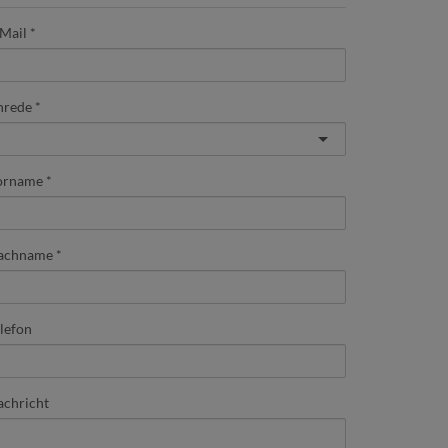
Mail
nrede
orname
achname
lefon
chricht