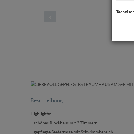
Technisc
Beschreibung
Highlights:
- schönes Blockhaus mit 3 Zimmern
- gepflegte Seeterrasse mit Schwimmbereich