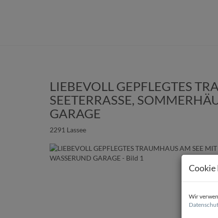
LIEBEVOLL GEPFLEGTES TR
SEETERRASSE, SOMMERHÄ
GARAGE
2291 Lassee
Cookie 
Wir verwend
Datenschut