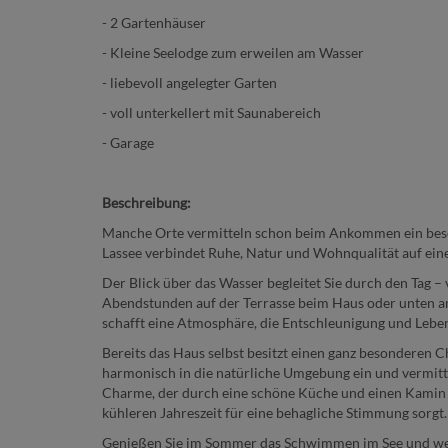
- 2 Gartenhäuser
- Kleine Seelodge zum erweilen am Wasser
- liebevoll angelegter Garten
- voll unterkellert mit Saunabereich
- Garage
Beschreibung:
Manche Orte vermitteln schon beim Ankommen ein beso
Lassee verbindet Ruhe, Natur und Wohnqualität auf eine
Der Blick über das Wasser begleitet Sie durch den Tag 
Abendstunden auf der Terrasse beim Haus oder unten am
schafft eine Atmosphäre, die Entschleunigung und Lebe
Bereits das Haus selbst besitzt einen ganz besonderen C
harmonisch in die natürliche Umgebung ein und vermi
Charme, der durch eine schöne Küche und einen Kamin 
kühleren Jahreszeit für eine behagliche Stimmung sorgt.
Genießen Sie im Sommer das Schwimmen im See und wen