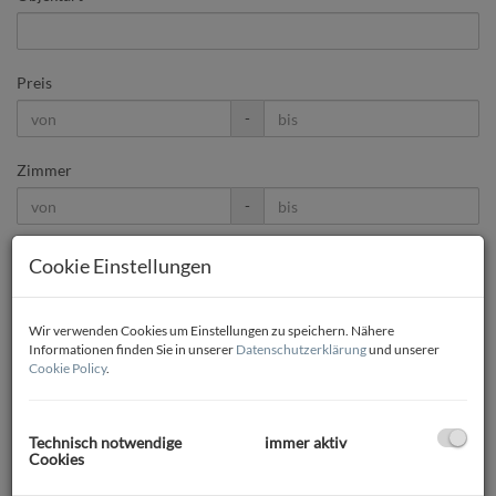
Preis
-
Zimmer
-
Wohnfläche (von/bis)
Cookie Einstellungen
-
Wir verwenden Cookies um Einstellungen zu speichern. Nähere
Informationen finden Sie in unserer
Datenschutzerklärung
und unserer
Weitere Suchoptionen
Cookie Policy
.
Filter zurücksetzen
Suchen
Technisch notwendige
immer aktiv
Cookies