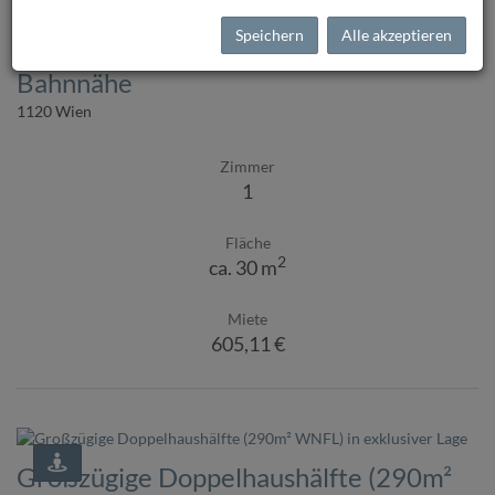
Speichern
Alle akzeptieren
DACHGESCHOSS GARCONNIERE - U-
Bahnnähe
1120 Wien
Zimmer
1
Fläche
2
ca. 30 m
Miete
605,11 €
Großzügige Doppelhaushälfte (290m²